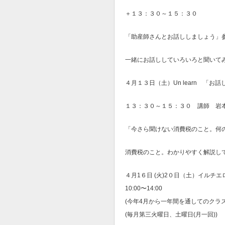
＋１３：３０～１５：３０
「助産師さんとお話ししましょう」
一緒にお話ししていろいろと聞いて
４月１３日（土）Un learn 「
１３：３０～１５：３０ 講師 岩
「今さら聞けない消費税のこと。何
消費税のこと。わかりやすく解説し
４月1６日 (火)2０日（土）イルチ
10:00〜14:00
(今年4月から一年間を通してのクラ
(毎月第三火曜日、土曜日(月一回))