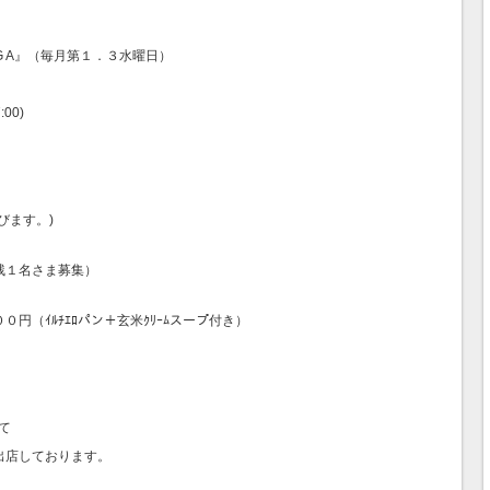
 G A』（毎月第１．３水曜日）
00)
びます。)
（残１名さま募集）
０円（ｲﾙﾁｴﾛパン＋玄米ｸﾘｰﾑスープ付き）
）
にて
出店しております。