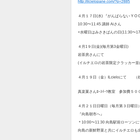
http://ilcielopane.com/?p=2885
４月１７日(水) 『がんばらない Y O
10:30〜11:45 講師 Aiさん
+水曜日はみさきぱんの日(11:30〜17:
４月1９日(金)(毎月第3金曜日)
岩茶房さんにて
(イルチエロの岩茶限定クラッカー並
４月１９日（金）ILcieloにて 
真楽菓さんﾛｰｽｲｰﾂ教室 参加費５００
４月２１日日曜日（毎月第３日曜日
『向島朝市へ』
＊10:00〜11:30 向島駅前ローソン
向島の新鮮野菜と共にイルチエロも