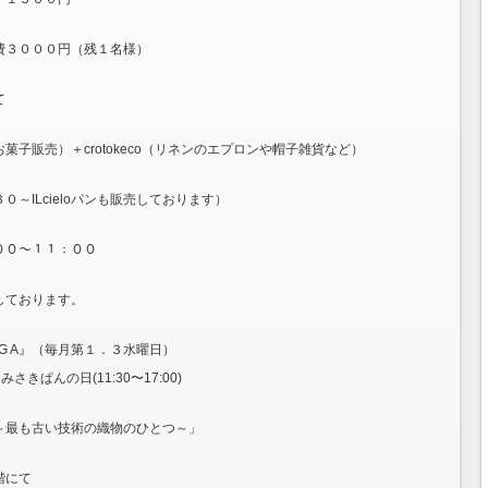
費３０００円（残１名様）
て
子販売）＋crotokeco（リネンのエプロンや帽子雑貨など）
～ILcieloパンも販売しております）
：００～１１：００
グしております。
 G A』（毎月第１．３水曜日）
はみさきぱんの日(11:30〜17:00)
～最も古い技術の織物のひとつ～」
階にて