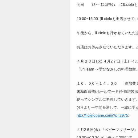
同日 ﾈｽﾄ・ｴｼｶﾙﾏﾙｼｪ にILci
10:00~16:00 (ILcieloも
午後から、ILcieloも行かせていた
お店はお休みさせていただきます。
４月２３日 (火) ４月2７日（土）イ
『un learn 〜学びなおしの料理教室
１０：００～１４：００ 参加費
未精白穀物(ホールフード)を特許製
使ってシンプルに料理していきます
(4月より一年間を通して、一緒に学
http://ilcielopane.com/?p=2975
:
４月2６日(金) 『ベビーマッサージ』
10:30〜12:30 イルチエロ2階に