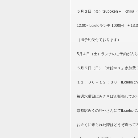
５月３日（金）tsuboken＋ chi
12:00~ILcieloランチ 1000円 + 13
（御予約受付ております）
5月４日（土）ランチのご予約が入
５月５日（日）「米飴ｗｓ」参加費
１１：００～１２：３０ ILcieloに
毎週水曜日はみさきぱん販売してお
京都駅近くのｻﾙｰﾃさんにてILcie
お近くに来られた際はどうぞ寄って