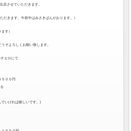
eloも出店させていただきます。
出店させていただきます。午前中はみさきぱんがおります。）
だきます）
どうぞよろしくお願い致します。
ルチエロにて
』
３５００円
法を
。
んでいければ嬉しいです。)
て １５００円