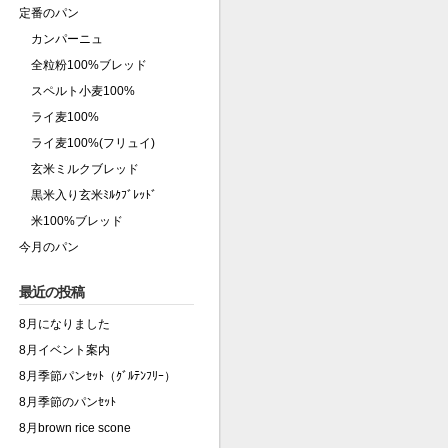
定番のパン
カンパーニュ
全粒粉100%ブレッド
スペルト小麦100%
ライ麦100%
ライ麦100%(フリュイ)
玄米ミルクブレッド
黒米入り玄米ﾐﾙｸﾌﾞﾚｯﾄﾞ
米100%ブレッド
今月のパン
最近の投稿
8月になりました
8月イベント案内
8月季節パンｾｯﾄ（ｸﾞﾙﾃﾝﾌﾘｰ）
8月季節のパンｾｯﾄ
8月brown rice scone