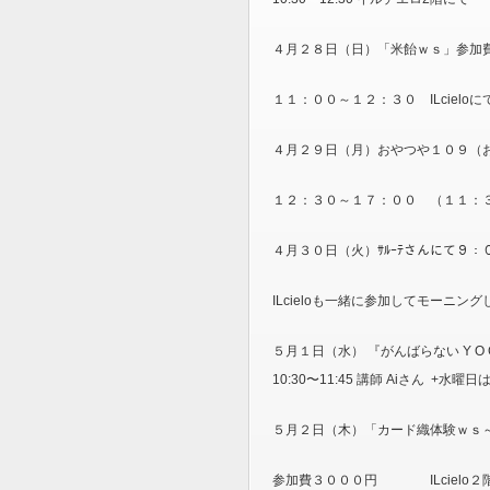
４月２８日（日）「米飴ｗｓ」参加
１１：００～１２：３０ ILcieloに
４月２９日（月）おやつや１０９（お菓
１２：３０～１７：００ （１１：３０
４月３０日（火）ｻﾙｰﾃさんにて９
ILcieloも一緒に参加してモーニン
５月１日（水） 『がんばらない Y O
10:30〜11:45 講師 Aiさん +水曜日
５月２日（木）「カード織体験ｗｓ
参加費３０００円 ILcielo２