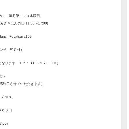
 G A』（毎月第１．３水曜日）
はみさきぱんの日(11:30〜17:00)
nch +oyatsuya109
チ ﾃﾞｻﾞｰﾄ）
になります １２：３０～１７：００）
市へ
り切れ次第終了させていただきます）
ｰｼﾞｗｓ」
０００円
00)