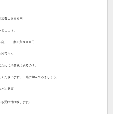
参加費１０００円
みましょう。
お話し会」 参加費８００円
本沙弓さん
のために消費税はあるの？」
てくださいます。一緒に学んでみましょう。
エロパン教室
スも受け付け致します)