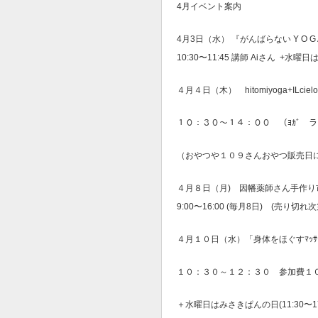
4月イベント案内
4月3日（水） 『がんばらない Y O
10:30〜11:45 講師 Aiさん +水曜日
４月４日（木） hitomiyoga+ILcielolu
１０：３０～１４：００ （ﾖｶﾞ ラン
（おやつや１０９さんおやつ販売日
４月８日（月) 因幡薬師さん手作り
9:00〜16:00 (毎月8日) (売
４月１０日（水）「身体をほぐすﾏｯｻ
１０：３０～１２：３０ 参加費１
＋水曜日はみさきぱんの日(11:30〜17: