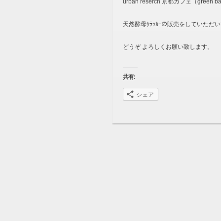
urban reserch 京都カフェ（green 
天然酵母ｸﾗｯｶｰの販売をしていただ
どうぞ よろしくお願い致します。
共有:
シェア