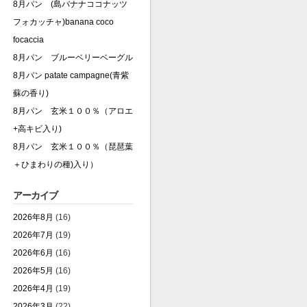
8月パン (島バナナココナッツ
フォカッチャ)banana coco
focaccia
8月パン ブルーベリーベーグル
8月パン patate campagne(青紫
蘇の香り)
8月パン 玄米１００％（アロエ
+高キビ入り)
8月パン 玄米１００％（琵琶葉
＋ひまわりの種)入り）
アーカイブ
2026年8月
(16)
2026年7月
(19)
2026年6月
(16)
2026年5月
(16)
2026年4月
(19)
2026年3月
(22)