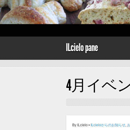
ILcielo pane
4月イベ
By ILcielo •
ILcieloからのお知らせ
,