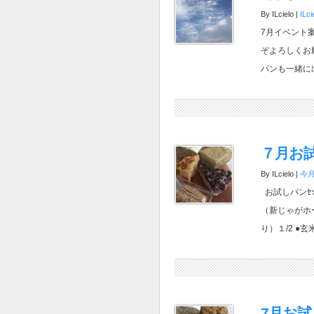
By ILcielo |
IL
7月イベント
ぞよろしくお
パンも一緒に出
７月お試し
By ILcielo |
今
お試しパンｾｯ
（新じゃがホ
り）１/2 ●玄米 f
7月お試