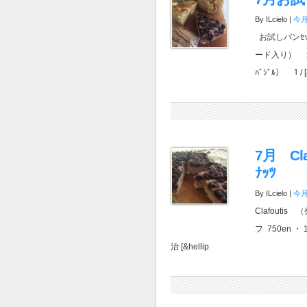
By ILcielo |
今
お試しパンｾ
ード入り） １
ﾊﾞｼﾞﾙ） １/ [&
7月 Cl
ﾅｯﾂ
By ILcielo |
今
Clafoutis 
フ 750en
治 [&hellip