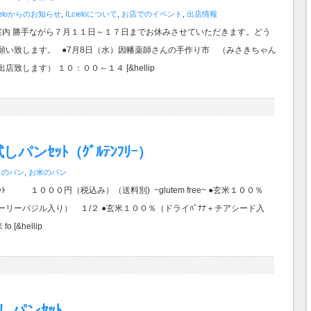
cieloからのお知らせ
,
ILcieloについて
,
お店でのイベント
,
出店情報
案内 勝手ながら７月１１日～１７日までお休みさせていただきます。どう
願い致します。 ●7月8日（水）因幡薬師さんの手作り市 （みさきちゃん
店致します） １０：００～１４ [&hellip
パンｾｯﾄ（ｸﾞﾙﾃﾝﾌﾘｰ）
月のパン
,
お米のパン
ﾄ １０００円（税込み）（送料別) ~glutem free~ ●玄米１００％
ーリーバジル入り） １/２ ●玄米１００％（ドライﾊﾞﾅﾅ＋チアシード入
o [&hellip
しパンｾｯﾄ