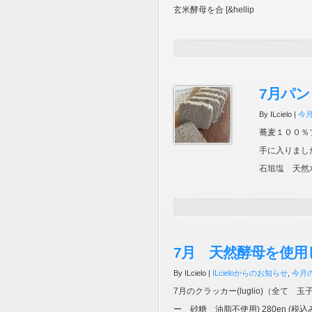
玄米酵母を合 [&hellip
7月パ
By ILcielo |
今
蕎麦１００％ブ
手に入りまし
石垣塩 天然水
7月 天然酵母を使用し
By ILcielo |
ILcieloからのお知らせ
,
今月
7月のクラッカー(luglio)（全て 玉子 バ
ー 砂糖 油脂不使用) 280en (税込み) １