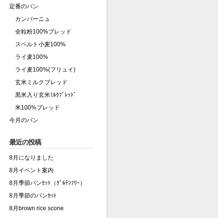
定番のパン
カンパーニュ
全粒粉100%ブレッド
スペルト小麦100%
ライ麦100%
ライ麦100%(フリュイ)
玄米ミルクブレッド
黒米入り玄米ﾐﾙｸﾌﾞﾚｯﾄﾞ
米100%ブレッド
今月のパン
最近の投稿
8月になりました
8月イベント案内
8月季節パンｾｯﾄ（ｸﾞﾙﾃﾝﾌﾘｰ）
8月季節のパンｾｯﾄ
8月brown rice scone