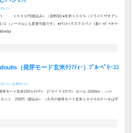
月のパン
ｯﾄ １０００円(税込み）（送料別) ●玄米１００％（ドライﾊﾞﾅﾅチアシ
/２（ノーマルにも変更可能です） ●ｱｲﾝｺｰﾝクスクスパン（新ｼﾞｬｶﾞ＋ﾎｰﾘｰ
hellip
afoutis（発芽モード玄米ｸﾗﾌﾃｨｰ）ﾌﾞﾙｰﾍﾞﾘｰｺｺ
月のパン
,
お米のパン
（発芽モード玄米100％ｸﾗﾌﾃｨｰ (ﾌﾞﾙｰﾍﾞﾘｰｺｺﾅｯﾂ） ホール 1500en ・ ハー
 ・ 1カット 200円（税込み） （今月の発芽モード玄米１００％のケーキは宇