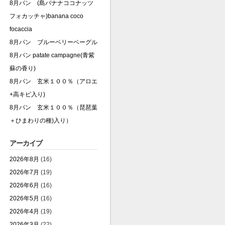
8月パン (島バナナココナッツ
フォカッチャ)banana coco
focaccia
8月パン ブルーベリーベーグル
8月パン patate campagne(青紫
蘇の香り)
8月パン 玄米１００％（アロエ
+高キビ入り)
8月パン 玄米１００％（琵琶葉
＋ひまわりの種)入り）
アーカイブ
2026年8月
(16)
2026年7月
(19)
2026年6月
(16)
2026年5月
(16)
2026年4月
(19)
2026年3月
(22)