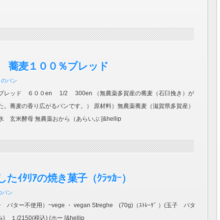
ン 蕎麦１００％ブレッド
月のパン
レッド ６００en 1/2 300en （無農薬多賀産の蕎麦（石臼挽き）が
た。蕎麦の香り広がるパンです。） 原材料）無農薬蕎麦（滋賀県多賀産）
 玄米酵母 無農薬おから（あらいぶ [&hellip
たｲﾀﾘｱの焼き菓子（ｸﾗｯｶｰ）
のパン
ター不使用）~vege ・ vegan Streghe (70g)（ｽﾄﾚｰｹﾞ ）(玉子 バタ
/2150(税込) (ホー [&hellip