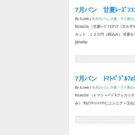
7月パン 甘夏ﾚｰｽﾞﾝｺ
By ILcielo |
今月のパン
,
小麦・ライ麦の
focaccia （甘夏ﾚｰｽﾞﾝｺｺﾅ
カット １２０円（税込み） 甘夏
[&hellip
7月パン ﾄﾏﾄﾊﾞｼﾞﾙﾌｫｶ
By ILcielo |
今月のパン
,
小麦・ライ麦の
focaccia （トマト＋ﾊﾞｼﾞﾙ
み） 旬のﾌﾚｯｼｭﾄﾏﾄにニンニク＋玉