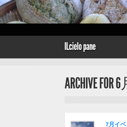
ILcielo pane
ARCHIVE FOR 6
7月イ