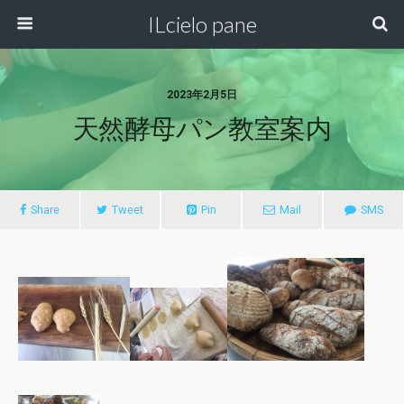
ILcielo pane
2023年2月5日
天然酵母パン教室案内
Share
Tweet
Pin
Mail
SMS