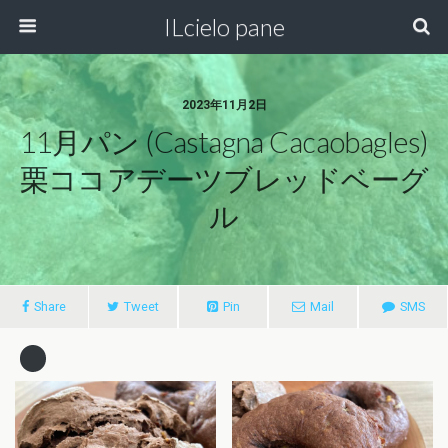
ILcielo pane
2023年11月2日
11月パン (castagna Cacaobagles)
栗ココアデーツブレッドベーグ
ル
Share
Tweet
Pin
Mail
SMS