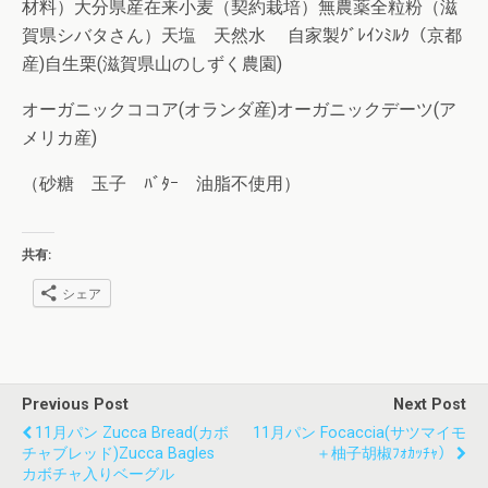
材料）大分県産在来小麦（契約栽培）無農薬全粒粉（滋
賀県シバタさん）天塩 天然水 自家製ｸﾞﾚｲﾝﾐﾙｸ（京都
産)自生栗(滋賀県山のしずく農園)
オーガニックココア(オランダ産)オーガニックデーツ(ア
メリカ産)
（砂糖 玉子 ﾊﾞﾀｰ 油脂不使用）
共有:
シェア
Previous Post
Next Post
11月パン Zucca Bread(カボ
11月パン Focaccia(サツマイモ
チャブレッド)zucca Bagles
＋柚子胡椒ﾌｫｶｯﾁｬ）
カボチャ入りベーグル