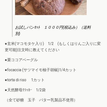
お試しパンｾｯﾄ １０００円(税込み）（送料
別)
●玄米(マコモタケ入り) 1/2 (もしくはりんご入りに変
更可能)注文時に教えてください
●栗ココアベーグル
●focaccia (サツマイモ柚子胡椒)1/4カット
●torta di riso 1カット
●天然酵母ｸﾗｯｶｰ 1/2袋
（全て砂糖 玉子 バター乳製品不使用）