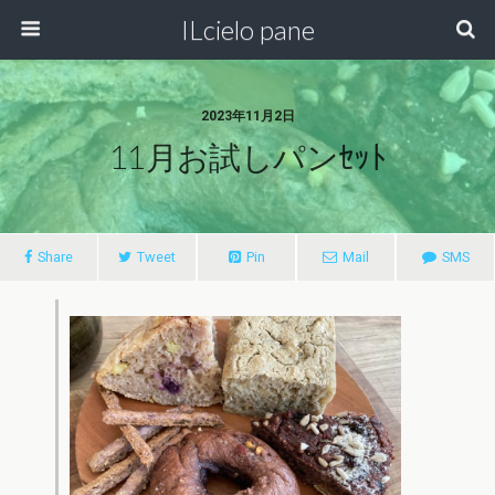
ILcielo pane
2023年11月2日
11月お試しパンｾｯﾄ
Share
Tweet
Pin
Mail
SMS