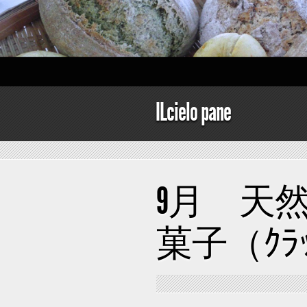
ILcielo pane
9月 天
菓子（ｸﾗ