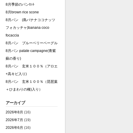
8月季節のパンｾｯﾄ
8月brown rice scone
8月パン (島バナナココナッツ
フォカッチャ)banana coco
focaccia
8月パン ブルーベリーベーグル
8月パン patate campagne(青紫
蘇の香り)
8月パン 玄米１００％（アロエ
+高キビ入り)
8月パン 玄米１００％（琵琶葉
＋ひまわりの種)入り）
アーカイブ
2026年8月
(16)
2026年7月
(19)
2026年6月
(16)