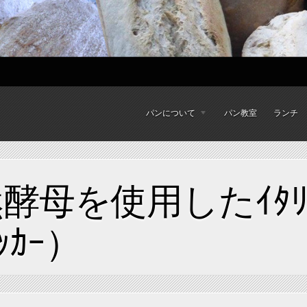
パンについて
パン教室
ランチ
然酵母を使用したｲﾀ
ｯｶｰ）