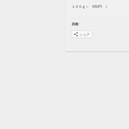
１００ｇ～ 650円 ）
共有:
シェア