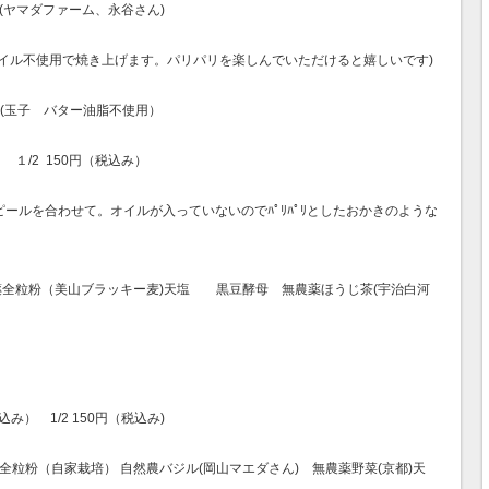
野菜(ヤマダファーム、永谷さん)
イル不使用で焼き上げます。パリパリを楽しんでいただけると嬉しいです)
 ﾄﾞﾙﾁｪ）(玉子 バター油脂不使用）
１/2 150円（税込み）
ールを合わせて。オイルが入っていないのでﾊﾟﾘﾊﾟﾘとしたおかきのような
薬全粒粉（美山ブラッキー麦)天塩 黒豆酵母 無農薬ほうじ茶(宇治白河
み） 1/2 150円（税込み)
全粒粉（自家栽培） 自然農バジル(岡山マエダさん) 無農薬野菜(京都)天