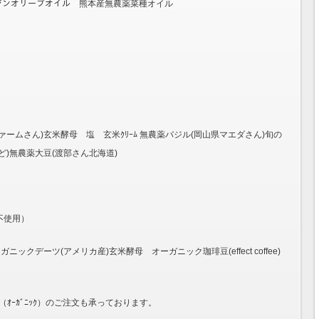
バージンオリーブオイル 熊本産無農薬菜種オイル
ームさん)玄米酵母 塩 玄米ｸﾘｰﾑ 無農薬バジル(岡山県マエダさん)旬の
)無農薬大豆(渡部さん北海道)
不使用）
ックデーツ(アメリカ産)玄米酵母 オーガニック珈琲豆(effect coffee)
2)珈琲豆（ｵｰｶﾞﾆｯｸ）のご注文も承っております。