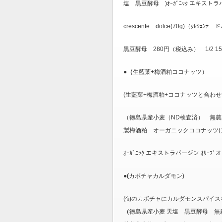
塩 黒豆酵母 )ｵｰｶﾞﾆｯｸ エキスト
crescente dolce(70g)（ｸﾚｼｪﾝ
黒豆酵母 280円（税込み） 1/2 1
●（
生藍葉+梅酒粕ココナッツ）
(生藍葉+梅酒粕+ココナッツと合わ
（徳島県産小麦（ND検査済） 無農
製梅酒粕 オーガニックココナッツ(
ｵｰｶﾞﾆｯｸ エキストラバージン ｵﾘ
●(
カボチャカルダモン)
(旬のカボチャにカルダモンスパイス
（
徳島県産小麦 天塩 黒豆酵母 無