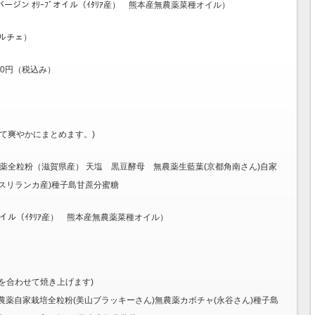
ラバージン ｵﾘｰﾌﾞオイル（ｲﾀﾘｱ産） 熊本産無農薬菜種オイル）
ﾃ ドルチェ）
50円（税込み）
せて爽やかにまとめます。)
薬全粒粉（滋賀県産） 天塩 黒豆酵母 無農薬生藍葉(京都角南さん)自家
スリランカ産)種子島甘蔗分蜜糖
ｰﾌﾞオイル（ｲﾀﾘｱ産） 熊本産無農薬菜種オイル）
を合わせて焼き上げます)
農薬自家栽培全粒粉(美山ブラッキーさん)無農薬カボチャ(永谷さん)種子島