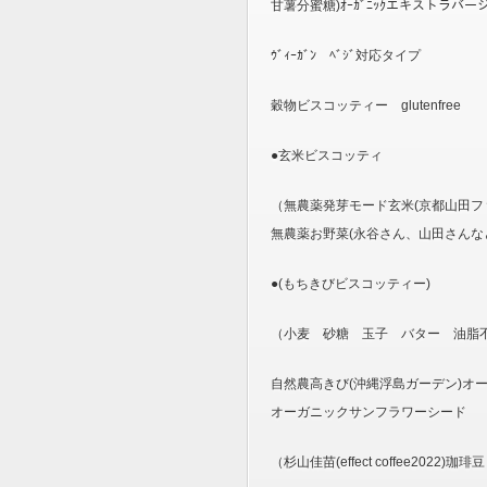
甘薯分蜜糖)ｵｰｶﾞﾆｯｸエキストラ
ｳﾞｨｰｶﾞﾝ ﾍﾞｼﾞ対応タイプ
穀物ビスコッティー glutenfree
●玄米ビスコッティ
（無農薬発芽モード玄米(京都山田ファ
無農薬お野菜(永谷さん、山田さんなど
●(もちきびビスコッティー)
（小麦 砂糖 玉子 バター 油脂
自然農高きび(沖縄浮島ガーデン)オーガニ
オーガニックサンフラワーシード
（杉山佳苗(effect coffee202