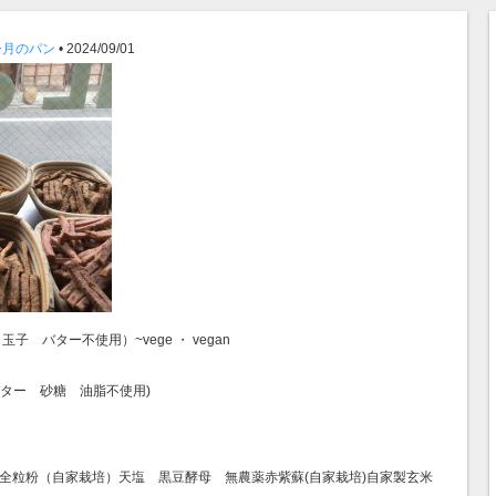
今月のパン
• 2024/09/01
 玉子 バター不使用）~vege ・ vegan
玉子 バター 砂糖 油脂不使用)
全粒粉（自家栽培）天塩 黒豆酵母 無農薬赤紫蘇(自家栽培)自家製玄米