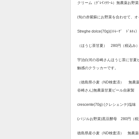
クリーム（ｸﾞﾚｲﾝｸﾘｰﾑ）無農薬お
(旬の赤紫蘇にお野菜を合わせて、オ
Streghe dolce(70g)(ｽﾄﾚｰｹﾞ
（ほうじ茶甘夏） 280円（税込み） 
宇治白河の谷崎さんほうじ茶に甘夏ピ
触感のクラッカーです。
（徳島県小麦（ND検査済） 無農
谷崎さん)無農薬甘夏ピール自家製
crescente(70g) (クレシェンテ)塩味
(バジルお野菜)黒豆酵母 280円（税込
徳島県産小麦（ND検査済） 無農薬