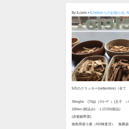
By ILcielo •
ILcieloからのお知らせ
,
9月のクラッカー(settembre)（全て
Streghe (70g)（ｽﾄﾚｰｹﾞ ）(
280en (税込み) １/2150(税込)
(赤紫蘇野菜)
徳島県産小麦（ND検査済） 無農薬