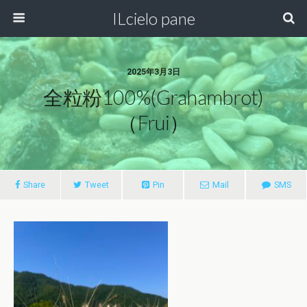
ILcielo pane
2025年3月3日
全粒粉100%(Grahambrot)
（frui）
Share
Tweet
Pin
Mail
SMS