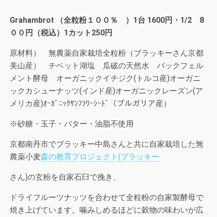
Grahambrot （全粒粉１００％ ）1台 1600円
・1/2 8
００円（税込）1カット250円
原材料） 無農薬自家栽培全粒粉（ブラッキーさん京都
美山産） チベット湖塩 瓜破の天然水 バックフェル
メント酵母 オーガニックイチジク(トルコ産)オーガニ
ックカシューナッツ(インド産)オーガニックレーズン(ア
メリカ産)ｵｰｶﾞﾆｯｸｻﾝﾌﾗﾜｰｼｰﾄﾞ（ブルガリア産）
※砂糖・玉子・バター・油脂不使用
京都南丹市でブラッキー中島さんと共に自家栽培した無
農薬小麦
森の教育プロジェクト(ブラッキー
さん)の玄粉を自家石臼で挽き、
ドライフルーツナッツを合わせて全粒粉の自家製酵母で
焼き上げています。噛みしめるほどに穀物の味わいが広