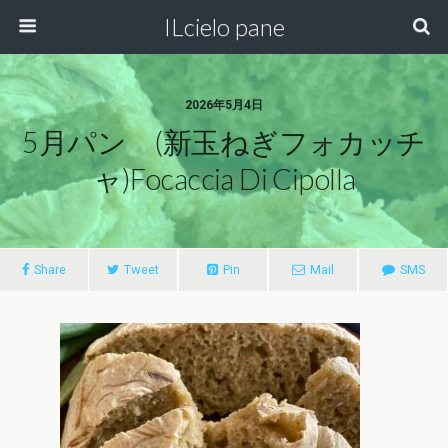
ILcielo pane
2026年5月4日
5月パン (新玉ねぎフォカッチ
ャ)focaccia Di Cipolla
Share
Tweet
Pin
Mail
SMS