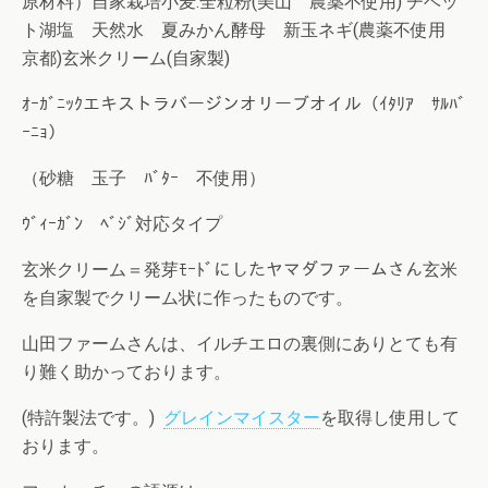
原材料）自家栽培小麦.全粒粉(美山 農薬不使用) チベッ
ト湖塩 天然水 夏みかん酵母 新玉ネギ(農薬不使用
京都)玄米クリーム(自家製)
ｵｰｶﾞﾆｯｸエキストラバージンオリーブオイル（ｲﾀﾘｱ ｻﾙﾊﾞ
ｰﾆｮ）
（砂糖 玉子 ﾊﾞﾀｰ 不使用）
ｳﾞｨｰｶﾞﾝ ﾍﾞｼﾞ対応タイプ
玄米クリーム＝発芽ﾓｰﾄﾞにしたヤマダファームさん玄米
を自家製でクリーム状に作ったものです。
山田ファームさんは、イルチエロの裏側にありとても有
り難く助かっております。
(特許製法です。)
グレインマイスター
を取得し使用して
おります。