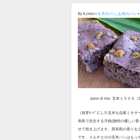
By ILcielo •
今月のパン
,
お米のパン
•
pane di riso 玄米１０
（発芽ﾓｰﾄﾞにした玄米を自家ミキサー
表島で自生する月桃(独特の優しい香
せて焼き上げます。西表島の香りを
です。イルチエロの玄米パンはもっち