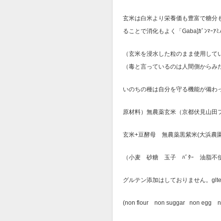
玄米は白米より栄養価も豊富で糖分
ることで消化もよく「Gaba]ｶﾞﾝﾏｰ
（玄米を浸水した粒のまま使用して
（毒と言っているのは人間側からみ
いのちの種は自分を守る機能が備わ
原材料）無農薬玄米（京都伏見山田ファー
玄米+豆酵母 無農薬黒紫米(大浜農園
（小麦 砂糖 玉子 ﾊﾞﾀｰ 油脂不
グルテン添加はしておりません。glten
(non flour non suggar non egg non