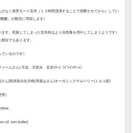
も少なく発芽モード玄米（１２時間浸漬することで発酵させてから）してい
ｱﾐﾉ酪酸」が数倍に増加します）
います。乾燥してしまった玄米粉はより自然毒を増やしてしまうようです）
た都合でもあります。
っているのです）
ムさん) 天塩 天然水 玄米ｸﾘｰﾑ（ｸﾞﾚｲﾝｸﾘｰﾑ）
さん)西表島自生月桃(津嘉山さん)オーガニックマルベリー(トルコ産)
使用）
free
 oil non butter)