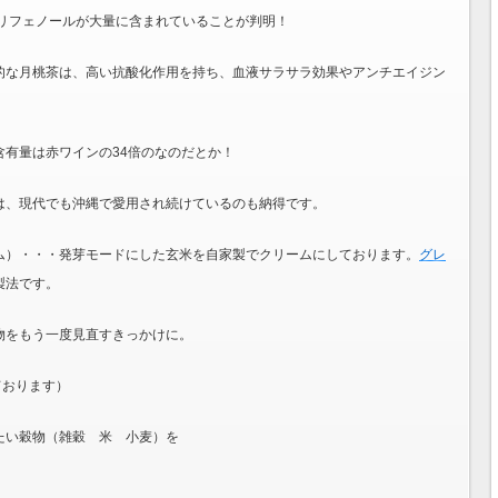
リフェノールが大量に含まれていることが判明！
的な月桃茶は、
高い抗酸化作用
を持ち、血液サラサラ効果やアンチエイジン
含有量は赤ワインの
34
倍のなのだとか！
は、現代でも沖縄で愛用され続けているのも納得です。
ム）・・・発芽モードにした玄米を自家製でクリームにしております。
グレ
製法です。
物をもう一度見直すきっかけに。
ております）
たい穀物（雑穀 米 小麦）を