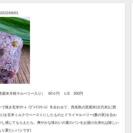
 2022/08/01
０％（黒紫米月桃マルベリー入り） 60０円 １/2 300円
で挽き玄米ｸﾘｰﾑ（ｸﾞﾚｲﾝｸﾘｰﾑ）を合わせて、西表島の黒紫米(古代米)に西
り)を玄米ミルクでペーストにしたものとドライマルベリー(桑の実)を合わ
少し感じてもらえたら。爽やかな味わいの夏のパンをお届け出来れば嬉しい
り重たいパンです)