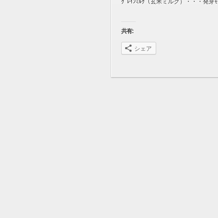
ｸﾞﾚｲﾝﾐﾙｸ（玄米ミルク）・・・発
共有:
シェア