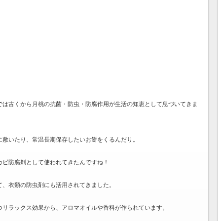
では古くから
月桃の抗菌・防虫・防腐作用
が生活の知恵として息づいてきま
に敷いたり、常温長期保存したいお餅をくるんだり。
カビ防腐剤として使われてきたんですね！
て、衣類の防虫剤にも活用されてきました。
つリラックス効果
から、アロマオイルや香料が作られています。