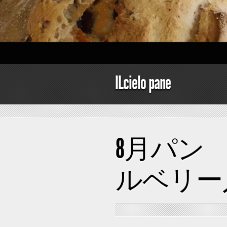
ILcielo pane
8月パン
ルベリー