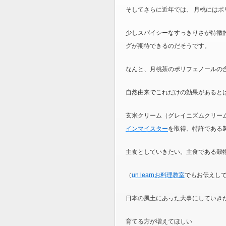
そしてさらに近年では、
月桃にはポ
少しスパイシーなすっきりさが特徴
グが期待できるのだそうです。
なんと、月桃茶のポリフェノールの
自然由来でこれだけの効果があると
玄米クリーム（グレイニズムクリー
インマイスター
を取得、特許である
主食としていきたい。主食である穀
（
un learnお料理教室
でもお伝えし
日本の風土にあった大事にしていき
育てる方が増えてほしい