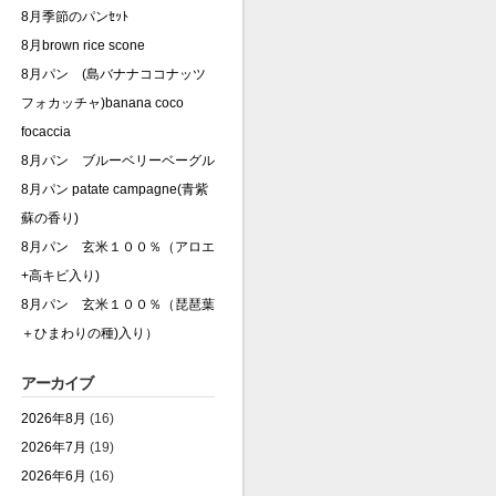
8月季節のパンｾｯﾄ
8月brown rice scone
8月パン (島バナナココナッツ
フォカッチャ)banana coco
focaccia
8月パン ブルーベリーベーグル
8月パン patate campagne(青紫
蘇の香り)
8月パン 玄米１００％（アロエ
+高キビ入り)
8月パン 玄米１００％（琵琶葉
＋ひまわりの種)入り）
アーカイブ
2026年8月
(16)
2026年7月
(19)
2026年6月
(16)