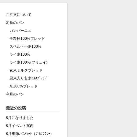
ご注文について
定番のパン
カンパーニュ
全粒粉100%ブレッド
スペルト小麦100%
ライ麦100%
ライ麦100%(フリュイ)
玄米ミルクブレッド
黒米入り玄米ﾐﾙｸﾌﾞﾚｯﾄﾞ
米100%ブレッド
今月のパン
最近の投稿
8月になりました
8月イベント案内
8月季節パンｾｯﾄ（ｸﾞﾙﾃﾝﾌﾘｰ）