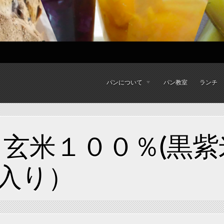
パンについて
パン教室
ランチ
 玄米１００％(黒
入り）