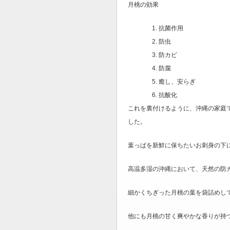
月桃の効果
抗菌作用
防虫
防カビ
防腐
癒し、安らぎ
抗酸化
これを裏付けるように、沖縄の家庭
した。
葉っぱを新鮮に保ちたいお刺身の下
高温多湿の沖縄において、天然の防
細かくちぎった月桃の葉を袋詰めし
他にも月桃の
甘く爽やかな香りが持