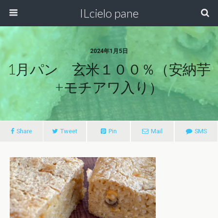
ILcielo pane
2024年1月5日
1月パン 玄米１００％（安納芋
+モチアワ入り）
Share
Tweet
Pin
Mail
SMS