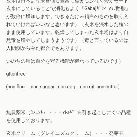
玄米は白米より栄養価も豊富で糖分も少なく発芽モード
玄米にしていることで消化もよく「Gaba]ｶﾞﾝﾏｰｱﾐﾉ酪酸」
が数倍に増加します。できるだけ未精白のものを取り入
れていければいいなと思います）（玄米を浸水した粒の
まま使用しています。乾燥してしまった玄米粉はより自
然毒を増やしてしまうようです）（毒と言っているのは
人間側からみた都合でもあります。
いのちの種は自分を守る機能が備わっているのです）
gltenfree
(non flour non suggar non egg non oil non butter)
無農薬米（ﾐﾉﾆｼｷ）・・・ｱﾚﾙｷﾞｰを引き起こしにくい品種
を使用しております。
玄米クリーム（グレイニズムクリーム）・・・発芽モー