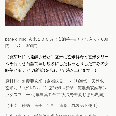
pane di riso 玄米１００％（安納芋+モチアワ入り）600
円 1/2 300円
（発芽ﾓｰﾄﾞ（発酵させた）玄米に玄米酵母と玄米クリー
ムを合わせ石窯で蒸し焼きにしたねっとりした甘みの安
納芋とモチアワ(雑穀)を合わせて
焼き上げます。)
原材料）無農薬玄米（京都伏見 ﾐﾉﾆｼｷ)海塩 天然水
玄米ｸﾘｰﾑ（ｸﾞﾚｲﾝｸﾘｰﾑ）玄米ｸﾘｰﾑ酵母 無農薬安納芋(マ
ックスファーム)無農薬モチアワ(長野県あじまめ農園)
（小麦 砂糖 玉子 ﾊﾞﾀｰ 油脂 乳製品不使用)