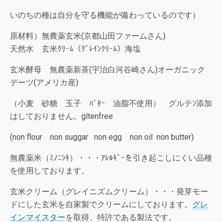
いのちの種は自分を守る機能が備わっているのです）
原材料）無農薬玄米(京都山田ファームさん)
天然水 玄米ｸﾘｰﾑ（ｸﾞﾚｲﾝｸﾘｰﾑ）海塩
玄米酵母 無農薬新茶(宇治白河谷崎さん)オーガニック
デーツ(アメリカ産)
（小麦 砂糖 玉子 ﾊﾞﾀｰ 油脂不使用） グルテﾝ添加
はしておりません。gltenfree
(non flour non suggar non egg non oil non butter)
無農薬米（ﾐﾉﾆｼｷ）・・・ｱﾚﾙｷﾞｰを引き起こしにくい品種
を使用しております。
玄米クリーム（グレイニズムクリーム）・・・発芽モー
ドにした玄米を自家製でクリームにしております。
グレ
インマイスター
を取得、特許である製法です。