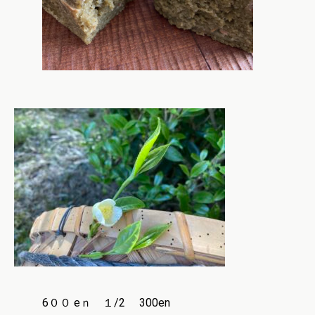
6００ eｎ １/2 300en