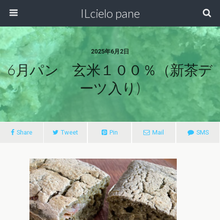
ILcielo pane
2025年6月2日
6月パン 玄米１００％（新茶デ
ーツ入り)
Share
Tweet
Pin
Mail
SMS