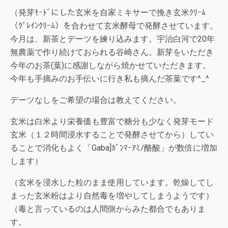
（発芽ﾓｰﾄﾞにした玄米を自家ミキサーで挽き玄米ｸﾘｰﾑ
（ｸﾞﾚｲﾝｸﾘｰﾑ）を合わせて玄米酵母で発酵させています。
今月は、新茶とデーツを練り込みます。宇治白河で20年
無農薬で作り続けておられる谷崎さん。新芽をいただき
今年のお茶(葉)に感謝しながら焼かせていただきます。
今年も手摘みのお手伝いに行き私も摘んだ茶葉です^_^
デーツなしをご希望の場合は教えてください。
玄米は白米より栄養価も豊富で糖分も少なく発芽モード
玄米（１２時間浸水することで発酵させてから）してい
ることで消化もよく「Gaba]ｶﾞﾝﾏｰｱﾐﾉ酪酸」が数倍に増加
します）
（玄米を浸水した粒のまま使用しています。乾燥してし
まった玄米粉はより自然毒を増やしてしまうようです）
（毒と言っているのは人間側からみた都合でもありま
す。