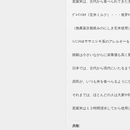
黒紫米は、古代から食べられてきた
ｸﾞﾚｲﾝﾐﾙｸ（玄米ミルク）・・・発
（無農薬京都産みのにしき玄米使用
ﾐﾉﾆｼｷはササニシキ系のアレルギ
雑穀は小さいながらに栄養価も高く
日本では、古代から現代にいたるま
庶民が、いつも米を食べらるように
それまでは、ほとんどの人は大麦や
黒紫米は１２時間浸水してから使用
共有: