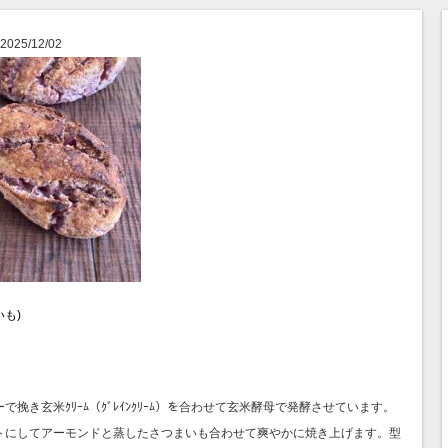
 2025/12/02
いも)
で挽き玄米ｸﾘｰﾑ（ｸﾞﾚｲﾝｸﾘｰﾑ）を合わせて玄米酵母で発酵させています。
トにしてアーモンドと蒸したさつまいも合わせて爽やかに焼き上げます。型