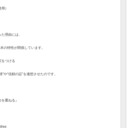
使用）
った理由には、
の木の特性が関係しています。
実をつける
情”や“信頼の証”を連想させたのです。
力を重ねる』
ree