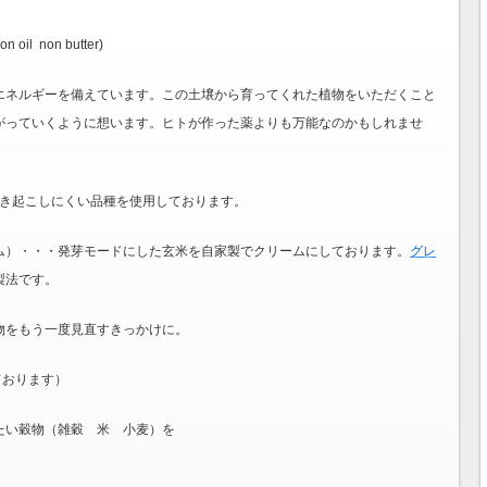
 oil non butter)
エネルギーを備えています。この土壌から育ってくれた植物をいただくこと
がっていくように想います。ヒトが作った薬よりも万能なのかもしれませ
ｰを引き起こしにくい品種を使用しております。
ム）・・・発芽モードにした玄米を自家製でクリームにしております。
グレ
製法です。
物をもう一度見直すきっかけに。
ております）
たい穀物（雑穀 米 小麦）を