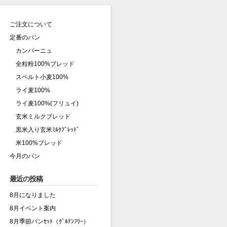
ご注文について
定番のパン
カンパーニュ
全粒粉100%ブレッド
スペルト小麦100%
ライ麦100%
ライ麦100%(フリュイ)
玄米ミルクブレッド
黒米入り玄米ﾐﾙｸﾌﾞﾚｯﾄﾞ
米100%ブレッド
今月のパン
最近の投稿
8月になりました
8月イベント案内
8月季節パンｾｯﾄ（ｸﾞﾙﾃﾝﾌﾘｰ）