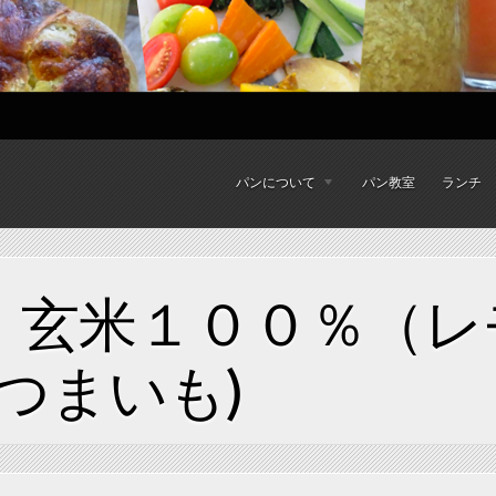
パンについて
パン教室
ランチ
ン 玄米１００％（
つまいも)