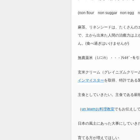
(non flour non suggar non egg non
麻茎、リネンシードは、たくさんの
で、土から出来た人間の治癒力は上
ん。(食べ過ぎはいけませんが)
無農薬米（ﾐﾉﾆｼｷ）・・・ｱﾚﾙｷﾞ
玄米クリーム（グレイニズムクリー
インマイスター
を取得、特許である
主食としていきたい。主食である穀
（
un learnお料理教室
でもお伝えし
日本の風土にあった大事にしていき
育てる方が増えてほしい