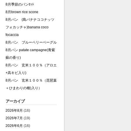
8月季節のパンｾｯﾄ
8月brown rice scone
8月パン (島バナナココナッツ
フォカッチャ)banana coco
focaccia
8月パン ブルーベリーベーグル
8月パン patate campagne(青紫
蘇の香り)
8月パン 玄米１００％（アロエ
+高キビ入り)
8月パン 玄米１００％（琵琶葉
＋ひまわりの種)入り）
アーカイブ
2026年8月
(16)
2026年7月
(19)
2026年6月
(16)