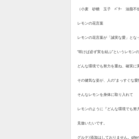
（小麦 砂糖 玉子 ﾊﾞﾀｰ 油脂不
レモンの花言葉
レモンの花言葉が「誠実な愛」とな
“咲けば必ず実を結ぶ”というレモン
どんな環境でも努力を重ね、確実に
その健気な姿が、人の“まっすぐな愛
そんなレモンを身体に取り入れて
レモンのように『どんな環境でも努
見倣いたいです。
グルテﾝ添加はしておりません。gltenf