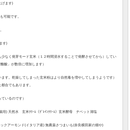
げます)
更も可能です。
す。
ます)
も少なく発芽モード玄米（１２時間浸水することで発酵させてから）してい
ｱﾐﾉ酪酸」が数倍に増加します）
います。乾燥してしまった玄米粉はより自然毒を増やしてしまうようです）
た都合でもあります。
っているのです）
) 天然水 玄米ｸﾘｰﾑ（ｸﾞﾚｲﾝｸﾘｰﾑ）玄米酵母 チベット湖塩
ックアーモンド(イタリア産) 無農薬さつまいも(奈良横田家の畑や)