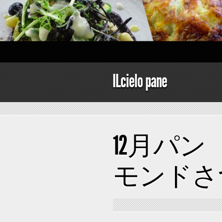
ILcielo pane
12月パ
モンドさ