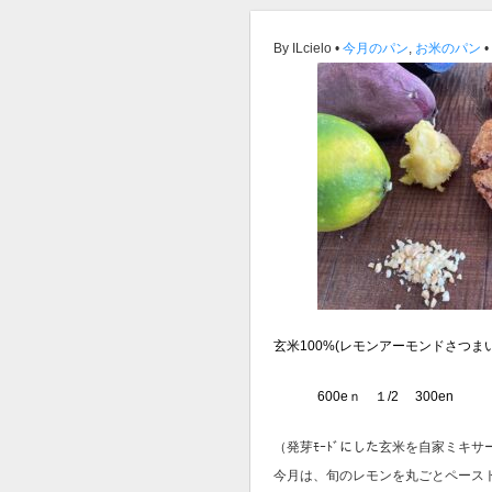
By ILcielo •
今月のパン
,
お米のパン
•
玄米100%(レモンアーモンドさつま
600eｎ １/2 300en
（発芽ﾓｰﾄﾞにした玄米を自家ミキサー
今月は、旬のレモンを丸ごとペース