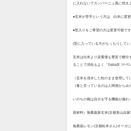
に入れないでカンパーニュ風に焼き上
●玄米が苦手という方は、白米に変
●型入りをご希望の方は変更可能で
(型に入っている方がもっちりしてい
玄米は白米より栄養価も豊富で糖分
ることで消化もよく「Gaba]ｶﾞﾝﾏｰ
（玄米を浸水した粒のまま使用して
（毒と言っているのは人間側からみ
いのちの種は自分を守る機能が備わ
原材料）無農薬新玄米(京都美山自家栽培
無農薬レモン(京都松本さん)オーガニ