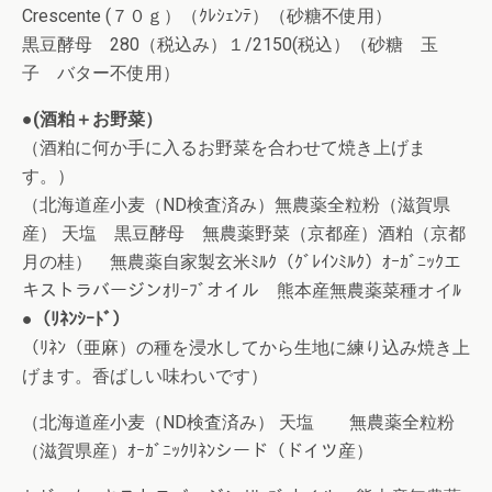
Crescente (７０ｇ）（ｸﾚｼｪﾝﾃ）（砂糖不使用）
黒豆酵母 280（税込み）１/2150(税込）（砂糖 玉
子 バター不使用）
●(酒粕＋お野菜）
（酒粕に何か手に入るお野菜を合わせて焼き上げま
す。）
（北海道産小麦（ND検査済み）無農薬全粒粉（滋賀県
産） 天塩 黒豆酵母 無農薬野菜（京都産）酒粕（京都
月の桂） 無農薬自家製玄米ﾐﾙｸ（ｸﾞﾚｲﾝﾐﾙｸ）ｵｰｶﾞﾆｯｸエ
キストラバージンｵﾘｰﾌﾞオイル 熊本産無農薬菜種オイﾙ
●（ﾘﾈﾝｼｰﾄﾞ）
（ﾘﾈﾝ（亜麻）の種を浸水してから生地に練り込み焼き上
げます。香ばしい味わいです）
（北海道産小麦（ND検査済み） 天塩 無農薬全粒粉
（滋賀県産）ｵｰｶﾞﾆｯｸﾘﾈﾝシード（ドイツ産）