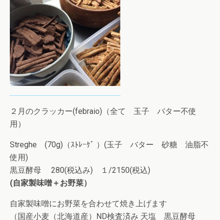
２月のクラッカー(febraio)（全て 玉子 バター不使
用）
Streghe (70g)（ｽﾄﾚｰｹﾞ ）(玉子 バター 砂糖 油脂不
使用)
黒豆酵母 280(税込み) １/2150(税込)
(自家製味噌＋お野菜）
自家製味噌にお野菜を合わせて焼き上げます
（国産小麦（北海道産）ND検査済み 天塩 黒豆酵母