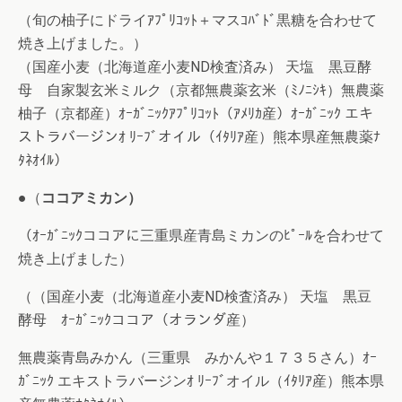
（旬の柚子にドライｱﾌﾟﾘｺｯﾄ＋マスｺﾊﾞﾄﾞ黒糖を合わせて
焼き上げました。）
（国産小麦（北海道産小麦ND検査済み） 天塩 黒豆酵
母 自家製玄米ミルク（京都無農薬玄米（ﾐﾉﾆｼｷ）無農薬
柚子（京都産）ｵｰｶﾞﾆｯｸｱﾌﾟﾘｺｯﾄ（ｱﾒﾘｶ産）ｵｰｶﾞﾆｯｸ エキ
ストラバージンｵ ﾘｰﾌﾞオイル（ｲﾀﾘｱ産）熊本県産無農薬ﾅ
ﾀﾈｵｲﾙ）
●（
ココアミカン）
（ｵｰｶﾞﾆｯｸココアに三重県産青島ミカンのﾋﾟｰﾙを合わせて
焼き上げました）
（（国産小麦（北海道産小麦ND検査済み） 天塩 黒豆
酵母 ｵｰｶﾞﾆｯｸココア（オランダ産）
無農薬青島みかん（三重県 みかんや１７３５さん）ｵｰ
ｶﾞﾆｯｸ エキストラバージンｵ ﾘｰﾌﾞオイル（ｲﾀﾘｱ産）熊本県