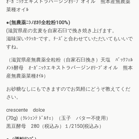
ｵｰｶﾞﾆｯｸエキストラバージンｵﾘｰﾌﾞオイル 熊本産無農薬
菜種オイﾙ
●(無農薬ﾆｼﾉｵｶﾘ全粒粉100%)
(滋賀県産の玄麦を自家石臼で挽き焼き上げます。
滋味深いｸﾗｯｶｰです。ﾁｰｽﾞと合わせていただいてもいいで
すね。
（滋賀県産無農薬全粒粉（自家石臼挽き）天塩 ﾊﾞｯｸﾌｪﾙ
ﾒﾝﾄ酵母 ｵｰｶﾞﾆｯｸエキストラバージンｵﾘｰﾌﾞオイル 熊本
産無農薬菜種ｵｲﾙ）
お砂糖なしにもできますのでお気軽にどうぞ教えてくだ
さい。
crescente dolce
(70g)（ｸﾚｼｪﾝﾃ ﾄﾞﾙﾁｪ）（玉子 バター不使用）
黒豆酵母 280（税込み）１/2150(税込み）