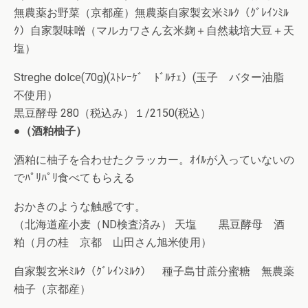
無農薬お野菜（京都産）無農薬自家製玄米ﾐﾙｸ（ｸﾞﾚｲﾝﾐﾙ
ｸ）自家製味噌（マルカワさん玄米麹＋自然栽培大豆＋天
塩）
Streghe dolce(70g)(ｽﾄﾚｰｹﾞ ﾄﾞﾙﾁｪ）(玉子 バター油脂
不使用）
黒豆酵母 280（税込み）１/2150(税込）
●（酒粕柚子）
酒粕に柚子を合わせたクラッカー。ｵｲﾙが入っていないの
でﾊﾟﾘﾊﾟﾘ食べてもらえる
おかきのような触感です。
（北海道産小麦（ND検査済み） 天塩 黒豆酵母 酒
粕（月の桂 京都 山田さん旭米使用）
自家製玄米ﾐﾙｸ（ｸﾞﾚｲﾝﾐﾙｸ） 種子島甘蔗分蜜糖 無農薬
柚子（京都産）