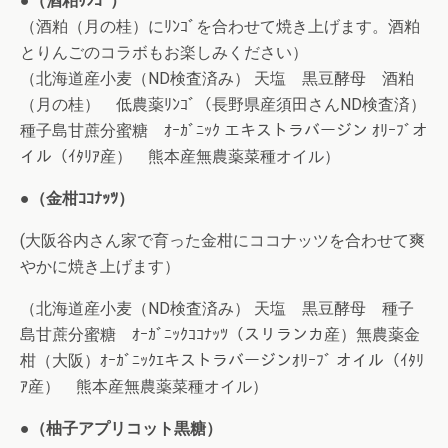
●（酒粕ﾘﾝｺﾞ）
（酒粕（月の桂）にﾘﾝｺﾞを合わせて焼き上げます。酒粕
とりんごのコラボもお楽しみください）
（北海道産小麦（ND検査済み） 天塩 黒豆酵母 酒粕
（月の桂） 低農薬ﾘﾝｺﾞ（長野県産須田さんND検査済）
種子島甘蔗分蜜糖 ｵｰｶﾞﾆｯｸ エキストラバージン ｵﾘｰﾌﾞオ
イル（ｲﾀﾘｱ産） 熊本産無農薬菜種オイル）
●（金柑ｺｺﾅｯﾂ）
(大阪谷内さん家で育った金柑にココナッツを合わせて爽
やかに焼き上げます）
（北海道産小麦（ND検査済み） 天塩 黒豆酵母 種子
島甘蔗分蜜糖 ｵｰｶﾞﾆｯｸｺｺﾅｯﾂ（スリランカ産）無農薬金
柑（大阪）ｵｰｶﾞﾆｯｸｴキストラバージンｵﾘｰﾌﾞ オイル（ｲﾀﾘ
ｱ産） 熊本産無農薬菜種オイル）
●（柚子アプリコット黒糖）