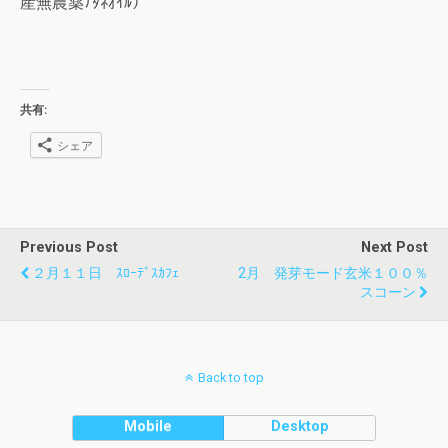
産無農薬ﾅﾀﾈｵｲﾙ）
共有:
シェア
Previous Post
Next Post
２月１１日 ｽﾛｰﾃﾞｽｶﾌｪ
2月 発芽モード玄米１００％
スコーン
Back to top
Mobile
Desktop