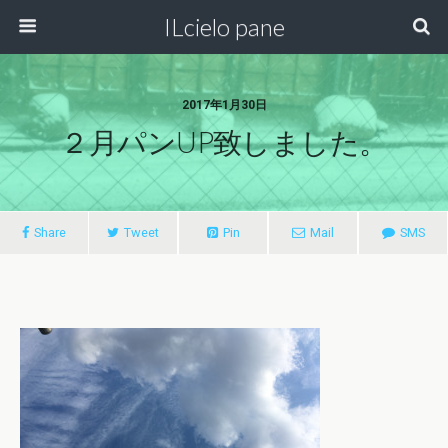
ILcielo pane
2017年1月30日
２月パンUP致しました。
Share
Tweet
Pin
Mail
SMS