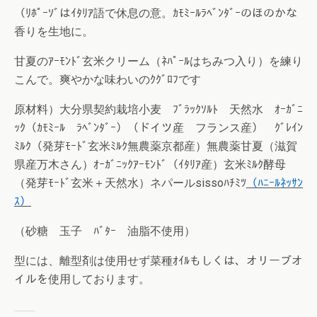
（ﾘﾎﾟｰｿﾞはｲﾀﾘｱ語で休息の意。ｶﾓﾐｰﾙﾗﾍﾞﾝﾀﾞｰのほのかな
香りを生地に。
甘夏のｱｰﾓﾝﾄﾞ玄米クリーム（ﾈﾊﾟｰﾙはちみつ入り）を練り
こんで。爽やかな味わいのｸｸﾞﾛﾌです
原材料）大分県契約栽培小麦 ﾌﾞﾗｯｸｿﾙﾄ 天然水 ｵｰｶﾞﾆ
ｯｸ（ｶﾓﾐｰﾙ ﾗﾍﾞﾝﾀﾞｰ）（ドイツ産 フランス産） ｸﾞﾚｲﾝ
ﾐﾙｸ（発芽ﾓｰﾄﾞ玄米ﾐﾙｸ無農薬京都産）無農薬甘夏（滋賀
県産万木さん）ｵｰｶﾞﾆｯｸｱｰﾓﾝﾄﾞ（ｲﾀﾘｱ産）玄米ﾐﾙｸ酵母
（発芽ﾓｰﾄﾞ玄米＋天然水）ネパールsissoﾊﾁﾐﾂ
（ﾊﾆｰﾙﾈｯｻﾝ
ｽ）
（砂糖 玉子 ﾊﾞﾀｰ 油脂不使用）
型には、離型剤は使用せず菜種ｵｲﾙもしくは、オリーブオ
イルを使用しております。