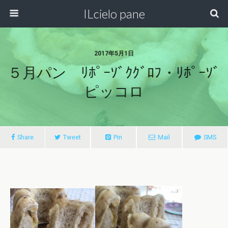
ILcielo pane
2017年5月1日
５月パン ﾘﾎﾟｰｿﾞｸｸﾞﾛﾌ・ﾘﾎﾟｰｿﾞ
ピッコロ
Share
Tweet
Pin
Mail
SMS