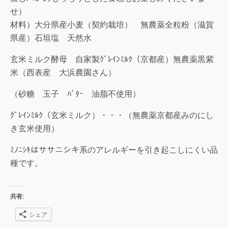
せ）
材料）大分県産小麦（契約栽培） 無農薬全粒粉（滋賀
県産）石垣塩 天然水
玄米ミルク酵母 自家製ｸﾞﾚｲﾝﾐﾙｸ（京都産）無農薬黒紫
米（西表産 大浜農園さん）
（砂糖 玉子 ﾊﾞﾀｰ 油脂不使用）
ｸﾞﾚｲﾝﾐﾙｸ（玄米ミルク）・・・（無農薬京都産みのにし
き玄米使用）
ﾐﾉﾆｼｷはササニシキ系のアレルギーを引き起こしにくい品
種です。
共有:
シェア