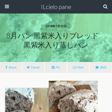
ILcielo pane
2018年7月31日
8月パン 黒紫米入りブレッド
黒紫米入り蒸しパン
Share
Tweet
Pin
Mail
SMS