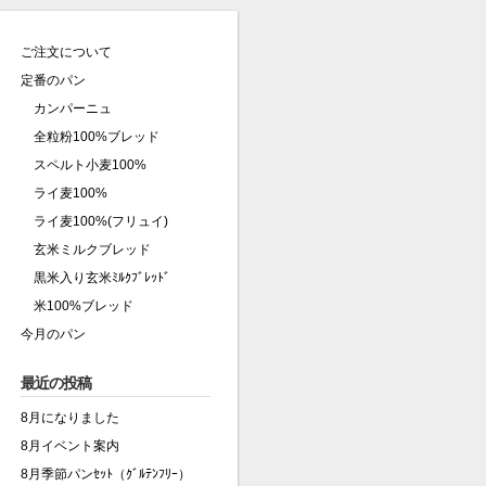
ご注文について
定番のパン
カンパーニュ
全粒粉100%ブレッド
スペルト小麦100%
ライ麦100%
ライ麦100%(フリュイ)
玄米ミルクブレッド
黒米入り玄米ﾐﾙｸﾌﾞﾚｯﾄﾞ
米100%ブレッド
今月のパン
最近の投稿
8月になりました
8月イベント案内
8月季節パンｾｯﾄ（ｸﾞﾙﾃﾝﾌﾘｰ）