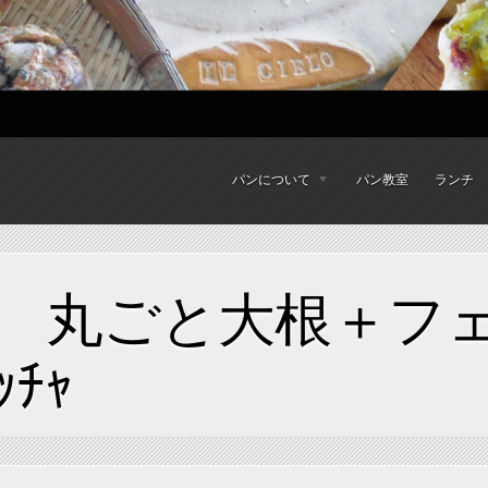
パンについて
パン教室
ランチ
 丸ごと大根＋フェ
ｯﾁｬ