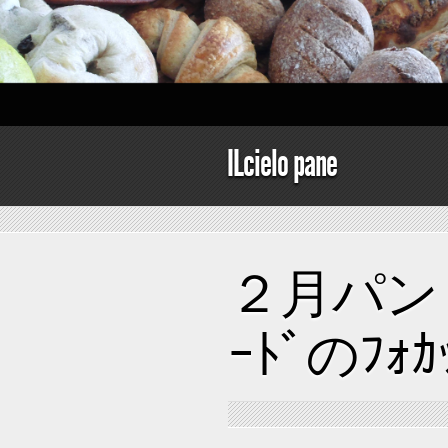
ILcielo pane
２月パン
ｰﾄﾞのﾌｫｶ