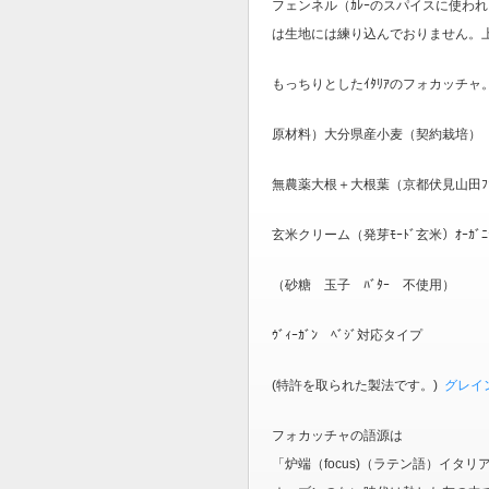
フェンネル（ｶﾚｰのスパイスに使わ
は生地には練り込んでおりません。
もっちりとしたｲﾀﾘｱのフォカッチャ
原材料）大分県産小麦（契約栽培） ﾌ
無農薬大根＋大根葉（京都伏見山田ﾌｧｰﾑ
玄米クリーム（発芽ﾓｰﾄﾞ玄米）ｵｰｶﾞ
（砂糖 玉子 ﾊﾞﾀｰ 不使用）
ｳﾞｨｰｶﾞﾝ ﾍﾞｼﾞ対応タイプ
(特許を取られた製法です。)
グレイ
フォカッチャの語源は
「炉端（focus)（ラテン語）イタリア語