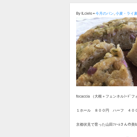
By ILcielo •
今月のパン
,
小麦・ライ
focaccia （大根＋フェンネルｼｰﾄ
１ホール ８００円 ハーフ ４０
京都伏見で育った山田ﾌｧｰﾑさんの美