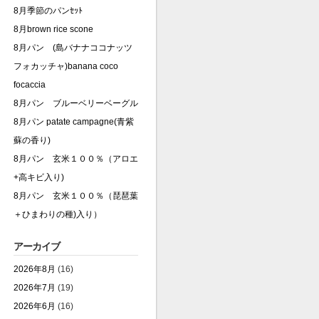
8月季節のパンｾｯﾄ
8月brown rice scone
8月パン (島バナナココナッツ
フォカッチャ)banana coco
focaccia
8月パン ブルーベリーベーグル
8月パン patate campagne(青紫
蘇の香り)
8月パン 玄米１００％（アロエ
+高キビ入り)
8月パン 玄米１００％（琵琶葉
＋ひまわりの種)入り）
アーカイブ
2026年8月
(16)
2026年7月
(19)
2026年6月
(16)