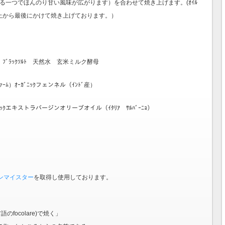
れる一つでほんのり甘い風味が広がります）を合わせて焼き上げます。(ｵｲﾙ
上から最後にかけて焼き上げております。）
。
ﾞﾗｯｸｿﾙﾄ 天然水 玄米ミルク酵母
）ｵｰｶﾞﾆｯｸフェンネル（ｲﾝﾄﾞ産）
ﾆｯｸエキストラバージンオリーブオイル（ｲﾀﾘｱ ｻﾙﾊﾞｰﾆｮ）
ンマイスター
を取得し使用しております。
のfocolare)で焼く」