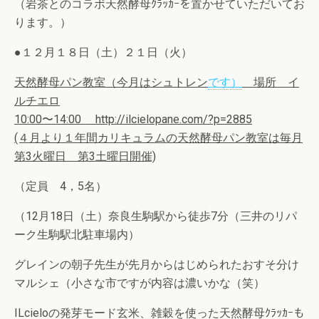
（岩茶とのコラボ天然酵母ｸﾗｯｶｰを置かせていただいてお
ります。）
●１２月１８日（土）２１日（火）
天然酵母パン教室（今月はシュトレン
です）
場所 イ
ルチエロ
10:00〜14:00 http://ilcielopane.com/?p=2885
(４月より１年間カリキュラムの天然酵母パン教室は毎月
第3火曜日 第3土曜日開催)
（定員 4，5名）
（12月18日（土）奈良生駒駅から徒歩7分（三井のリパ
ーク生駒駅北駐車場内）
グレインの朝子先生が先月からはじめられたおすそ分け
マルシェ（小さな市ですが内容は濃いかな（笑）
ILcieloの発芽モード玄米、雑穀を使った天然酵母ｸﾗｯｶｰも