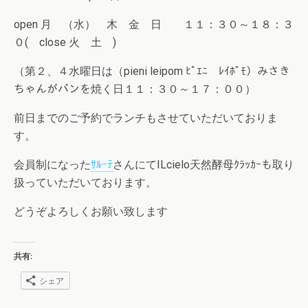
open 月 （水） 木 金 日 １１：３０～１８：３
０( close 火 土 )
（第２、４水曜日は（pieni leipom ﾋﾟｴﾆ ﾚｲﾎﾟﾓ）みさき
ちゃんがパンを焼く日１１：３０～１７：００）
前日までのご予約でランチもさせていただいておりま
す。
会員制になった
ｻﾙｰﾃ
さんにてILcielo天然酵母ｸﾗｯｶｰも取り
扱っていただいております。
どうぞよろしくお願い致します
共有:
シェア