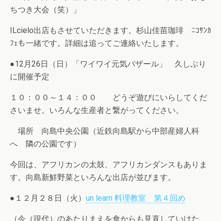
ちつき大会（笑）」
ILcielo出店もさせていただきます。杉山佳苗珈琲 ﾆｺｻﾝｶ
ﾌｪも一緒です。詳細は追ってご連絡いたします。
●12月26日（日）「ワイワイ元気バザール」 久しぶり
に開催予定
１０：００～１４：００ どうぞ遊びにいらしてくだ
さいませ。いろんな生産者と繋がってください。
場所 向島中央公園（近鉄向島駅から中部産婦人科
へ 隣の公園です）
今回は、アフリカンの太鼓、アフリカンダンスもありま
す。向島新鮮野菜といろんな出店が並びます。
●１２月２８日（火）
un learn 料理教室 第４回め
（今（現代）のあたりまえを食からも見直していけた