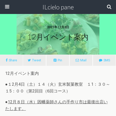
ILcielo pane
2021年12月3日
12月イベント案内
Share
Tweet
Pin
Mail
SMS
12月イベント案内
●１2月4日（土）１４（火）玄米製菓教室 １1：３０～
１5：００（第2回目（6回コース）
●
12
月８日（水）因幡薬師さんの手作り市は最後出店い
たします。