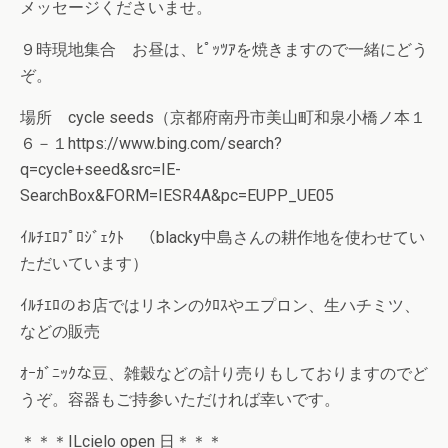
メッセージくださいませ。
９時現地集合 お昼は、ﾋﾟｯﾂｱを焼きますので一緒にどう
ぞ。
場所 cycle seeds（京都府南丹市美山町和泉小橋ノ本１
６－１https://www.bing.com/search?
q=cycle+seed&src=IE-
SearchBox&FORM=IESR4A&pc=EUPP_UE05
ｲﾙﾁｴﾛﾌﾟﾛｼﾞｪｸﾄ （blacky中島さんの耕作地を使わせてい
ただいています）
ｲﾙﾁｴﾛのお店ではリネンのｸﾛｽやエプロン、生ハチミツ、
などの販売
ｵｰｶﾞﾆｯｸな豆、雑穀などの計り売りもしておりますのでど
うぞ。容器もご持参いただければ幸いです。
＊＊＊ILcielo open 日＊＊＊