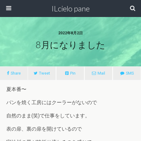
ILcielo pane
2022年8月2日
8月になりました
Share
Tweet
Pin
Mail
SMS
夏本番〜
パンを焼く工房にはクーラーがないので
自然のまま(笑)で仕事をしています。
表の扉、裏の扉を開けているので