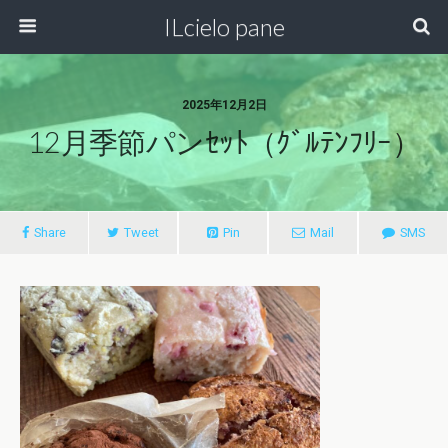
ILcielo pane
2025年12月2日
12月季節パンｾｯﾄ（ｸﾞﾙﾃﾝﾌﾘｰ）
Share
Tweet
Pin
Mail
SMS