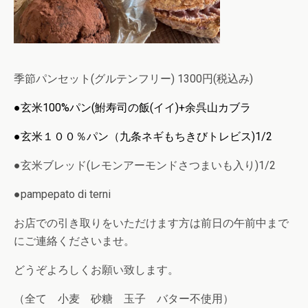
季節パンセット(グルテンフリー) 1300円(税込み)
●玄米100%パン(鮒寿司の飯(イイ)+余呉山カブラ
●玄米１００％パン（九条ネギもちきびトレビス)1/2
●玄米ブレッド(レモンアーモンドさつまいも入り)1/2
●pampepato di terni
お店での引き取りをいただけます方は前日の午前中まで
にご連絡くださいませ。
どうぞよろしくお願い致します。
（全て 小麦 砂糖 玉子 バター不使用）