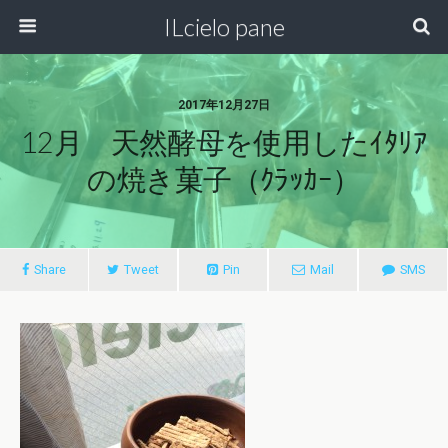
ILcielo pane
2017年12月27日
12月 天然酵母を使用したｲﾀﾘｱ
の焼き菓子（ｸﾗｯｶｰ）
Share
Tweet
Pin
Mail
SMS