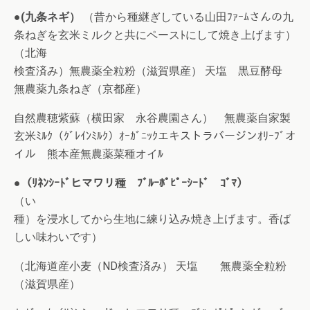
●(九条ネギ）
（昔から種継ぎしている山田ﾌｧｰﾑさんの九
条ねぎを玄米ミルクと共にペースﾄにして焼き上げます）
（北海
検査済み）無農薬全粒粉（滋賀県産） 天塩 黒豆酵母
無農薬九条ねぎ（京都産）
自然農穂紫蘇（横田家 永谷農園さん） 無農薬自家製
玄米ﾐﾙｸ（ｸﾞﾚｲﾝﾐﾙｸ）ｵｰｶﾞﾆｯｸエキストラバージンｵﾘｰﾌﾞオ
イル 熊本産無農薬菜種オイﾙ
●（ﾘﾈﾝｼｰﾄﾞヒマワリ種 ﾌﾞﾙｰﾎﾟﾋﾟｰｼｰﾄﾞ ｺﾞﾏ）
（い
種）を浸水してから生地に練り込み焼き上げます。香ば
しい味わいです）
（北海道産小麦（ND検査済み） 天塩 無農薬全粒粉
（滋賀県産）