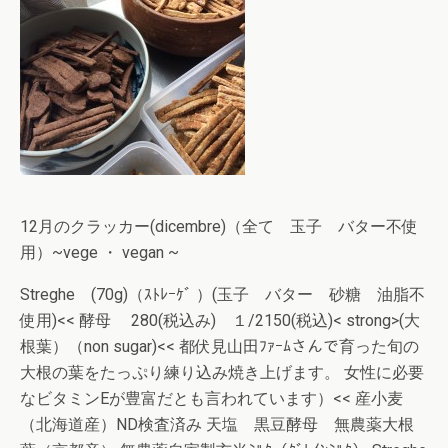
12月のクラッカー(dicembre)（全て 玉子 バター不使
用）~vege ・ vegan ~
Streghe (70g)（ｽﾄﾚｰｹﾞ ）(玉子 バター 砂糖 油脂不
使用)<< 酵母 280(税込み) １/2150(税込)< strong>(大
根葉）（non sugar)<< 都伏見山田ﾌｧｰﾑさんで育った旬の
大根の葉をたっぷり練り込み焼き上げます。 女性に必要
なビタミンEが豊富だとも言われています）<< 産小麦
（北海道産）ND検査済み 天塩 黒豆酵母 無農薬大根