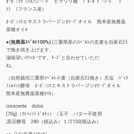
ｵｰｶﾞﾆｯｸ（ﾘﾈﾝシード ヒマワリ種 ﾌﾞﾙｰﾎﾟﾋﾟｰｼｰﾄﾞ ｺﾞ
ﾏ）（フランス産）
ｵｰｶﾞﾆｯｸエキストラバージンｵﾘｰﾌﾞオイル 熊本産無農薬
菜種オイﾙ
●(無農薬ｽﾍﾟﾙﾄ100%)
(三重県産のｽﾍﾟﾙﾄの玄麦を自家石臼
で挽き焼き上げます。
滋味深いｸﾗｯｶｰです。ﾁｰｽﾞと合わせていただ
ね。
（自然栽培三重県ｽﾍﾟﾙﾄ小麦（自家石臼挽き）天塩 ﾊﾞｯｸ
ﾌｪﾙﾒﾝﾄ酵母 ｵｰｶﾞﾆｯｸエキストラバージンｵﾘｰﾌﾞオイル
熊本産無農薬菜種ｵｲﾙ）
crescente dolce
(70g)（ｸﾚｼｪﾝﾃ ﾄﾞﾙﾁｪ）（玉子 バター不使用
;黒豆酵母 280（税込み）１/2150(税込み）