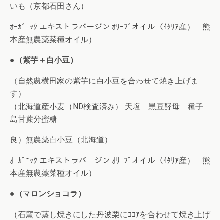
いも（京都石田さん）
ｵｰｶﾞﾆｯｸ エキストラバージン ｵﾘｰﾌﾞオイル（ｲﾀﾘｱ産） 熊
本産無農薬菜種オイル）
●（紫芋＋白小豆）
（自然農横田家の紫芋に白小豆を合わせて焼き上げま
す）
（北海道産小麦（ND検査済み） 天塩 黒豆酵母 種子
島甘蔗分蜜糖
良）無農薬白小豆（北海道）
ｵｰｶﾞﾆｯｸ エキストラバージン ｵﾘｰﾌﾞオイル（ｲﾀﾘｱ産） 熊
本産無農薬菜種オイル）
●（マロンショコラ）
（石窯で蒸し焼きにした丹波栗にｺｺｱを合わせて焼き上げ