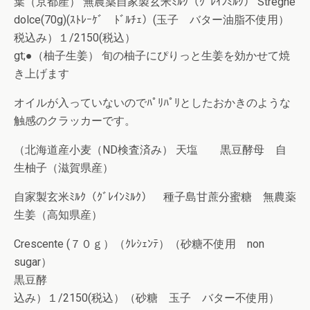
葉（京都産） 無農薬自家製玄米ﾐﾙｸ（ｸﾞﾚｲﾝﾐﾙｸ） Streghe
dolce(70g)(ｽﾄﾚｰｹﾞ ﾄﾞﾙﾁｪ）(玉子 バター油脂不使用）
税込み）１/2150(税込）
gt;●（柚子生姜） 旬の柚子にぴりっと生姜を効かせて焼
き上げます
オイルが入っていないのでﾊﾟﾘﾊﾟﾘとしたおかきのような
触感のクラッカーです。
（北海道産小麦（ND検査済み） 天塩 黒豆酵母 自
生柚子（滋賀県産）
自家製玄米ﾐﾙｸ（ｸﾞﾚｲﾝﾐﾙｸ） 種子島甘蔗分蜜糖 無農薬
生姜（高知県産）
Crescente (７０ｇ）（ｸﾚｼｪﾝﾃ）（砂糖不使用 non
sugar）
黒豆酵
込み）１/2150(税込）（砂糖 玉子 バター不使用）