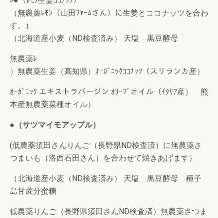
>●（ﾚﾓﾝ生姜ｺｺﾅｯﾂ）
（無農薬ﾚﾓﾝ（山田ﾌｧｰﾑさん）に生姜とココナッツを合わ
す。）
（北海道産小麦（ND検査済み） 天塩 黒豆酵母
無農薬ﾚ
）無農薬生姜（高知県）ｵｰｶﾞﾆｯｸｺｺﾅｯﾂ（スリランカ産）
ｵｰｶﾞﾆｯｸ エキストラバージン ｵﾘｰﾌﾞオイル（ｲﾀﾘｱ産） 熊
本産無農薬菜種オイル）
●（サツマイモアップル）
(低農薬須田さんりんご（長野県ND検査済）に無農薬さ
つまいも（洛西石田さん）を合わせて焼きあげます）
（北海道産小麦（ND検査済み） 天塩 黒豆酵母 種子
島甘蔗分蜜糖
低農薬りんご（長野県須田さんND検査済）無農薬さつま