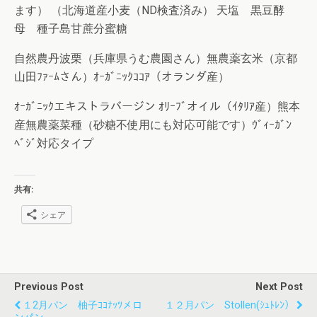
ます） （北海道産小麦（ND検査済み） 天塩 黒豆酵
母 種子島甘蔗分蜜糖
自然農丹波栗（兵庫県うむ農園さん）無農薬玄米（京都
山田ﾌｧｰﾑさん）ｵｰｶﾞﾆｯｸｺｺｱ（オランダ産）
ｵｰｶﾞﾆｯｸエキストラバージン ｵﾘｰﾌﾞオイル（ｲﾀﾘｱ産）熊本
産無農薬菜種（砂糖不使用にも対応可能です）ｳﾞｨｰｶﾞﾝ
ﾍﾞｼﾞ対応タイプ
共有:
シェア
Previous Post
Next Post
１2月パン 柚子ｺｺﾅｯﾂメロ
１２月パン Stollen(ｼｭﾄﾚﾝ）